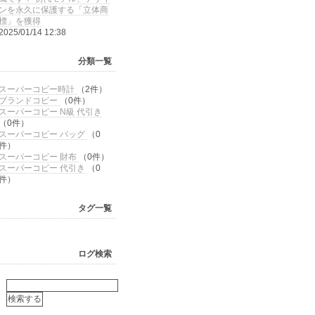
ンを永久に保護する「立体商
標」を獲得
2025/01/14 12:38
分類一覧
スーパーコピー時計
（2件）
ブランドコピー
（0件）
スーパーコピー N級 代引き
（0件）
スーパーコピー バッグ
（0
件）
スーパーコピー 財布
（0件）
スーパーコピー 代引き
（0
件）
タグ一覧
ログ検索