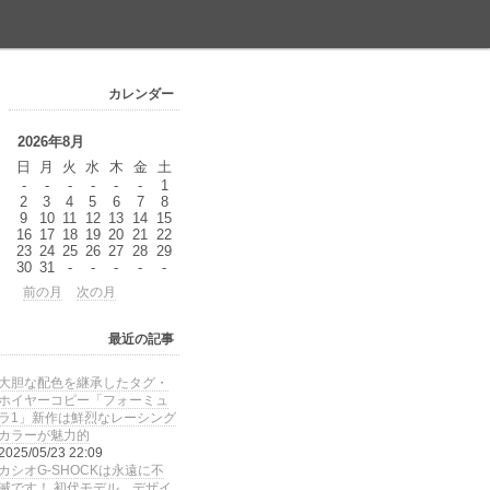
カレンダー
2026年8月
日
月
火
水
木
金
土
-
-
-
-
-
-
1
2
3
4
5
6
7
8
9
10
11
12
13
14
15
16
17
18
19
20
21
22
23
24
25
26
27
28
29
30
31
-
-
-
-
-
前の月
次の月
最近の記事
大胆な配色を継承したタグ・
ホイヤーコピー「フォーミュ
ラ1」新作は鮮烈なレーシング
カラーが魅力的
2025/05/23 22:09
カシオG-SHOCKは永遠に不
滅です！ 初代モデル、デザイ