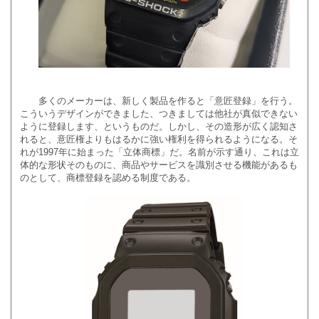
多くのメーカーは、新しく製品を作ると「意匠登録」を行う。
こういうデザインができました、つきましては他社が真似できない
ように登録します、というものだ。しかし、その造形が広く認知さ
れると、意匠権よりもはるかに強い権利を得られるようになる。そ
れが1997年に始まった「立体商標」だ。名前が示す通り、これは立
体的な形状そのものに、商品やサービスを識別させる機能があるも
のとして、商標登録を認める制度である。