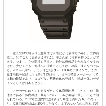
意匠登録で得られる意匠権は有限だが（最長で25年）、立体商
標は、10年ごとに更新さえすれば、半永久的に権利を持つことがで
きる。つまり、立体商標を得ると、他社は模倣品を作れなくなるわ
けだ。少なくとも、他社への抑止力としては、格段に強力なのであ
る。2023年6月26日、カシオは初代G-SHOCKのデザインで、この
立体商標を登録した（第6711392号）。日本の時計メーカーとして
は初の快挙であり、ロゴがない形状自体の登録も、時計全体のデザ
インとしては日本初となる。
メーカーにはとてもありがたい立体商標制度。しかし、独占排
他権である立体商標は、登録へのハードルが極端に厳しいことで知
られている。2022年に国内で登録された商標は約18万件。そのう
ち、立体商標登録は約200件しかなく、文字のないものに限れば50