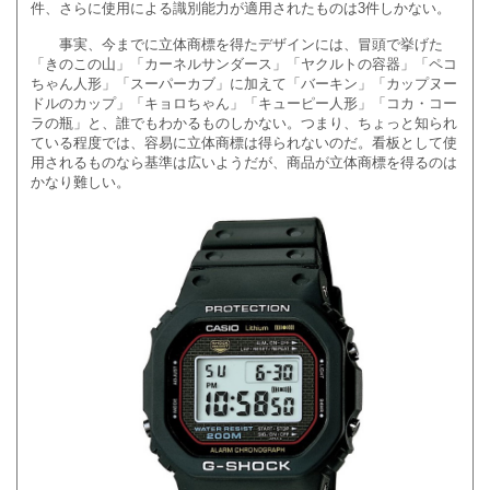
件、さらに使用による識別能力が適用されたものは3件しかない。
事実、今までに立体商標を得たデザインには、冒頭で挙げた
「きのこの山」「カーネルサンダース」「ヤクルトの容器」「ペコ
ちゃん人形」「スーパーカブ」に加えて「バーキン」「カップヌー
ドルのカップ」「キョロちゃん」「キューピー人形」「コカ・コー
ラの瓶」と、誰でもわかるものしかない。つまり、ちょっと知られ
ている程度では、容易に立体商標は得られないのだ。看板として使
用されるものなら基準は広いようだが、商品が立体商標を得るのは
かなり難しい。