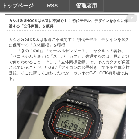
トップページ
RSS
管理者用
▼
カシオG-SHOCKは永遠に不滅です！ 初代モデル、デザインを永久に保
護する「立体商標」を獲得
カシオG-SHOCKは永遠に不滅です！ 初代モデル、デザインを永久
に保護する「立体商標」を獲得
「きのこの山」「カーネルサンダース」「ヤクルトの容器」
「ペコちゃん人形」に「スーパーカブ」。共通するのは、見ただけ
で何かわかること、そして「立体商標登録」で、そのカタチが保護
されていることだ。いわば「アイコンのお墨付き」である立体商標
登録。そこに新しく加わったのが、カシオのG-SHOCK初号機であ
る。