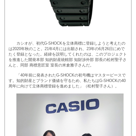
カシオが、初代G-SHOCKを立体商標に登録しようと考えたの
は2020年秋のこと。21年4月には出願され、23年の6月26日にめで
たく登録となった。経緯を説明してくれたのは、このプロジェクト
を推進した開発本部 知的財産統轄部 知財渉外部 部長の松村聖子さ
んと、同部 商標意匠室 室長の米倉雅子さんだ。
「40年前に発表されたG-SHOCKの初号機はマスターピースで
す。知的財産とブランド価値を守るため、私たちはG-SHOCKの40
周年に向けて立体商標登録を進めました」（松村聖子さん）。