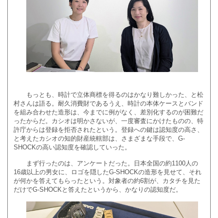
もっとも、時計で立体商標を得るのはかなり難しかった、と松
村さんは語る。耐久消費財であるうえ、時計の本体ケースとバンド
を組み合わせた造形は、今までに例がなく、差別化するのが困難だ
ったからだ。カシオは明かさないが、一度審査にかけたものの、特
許庁からは登録を拒否されたという。登録への鍵は認知度の高さ、
と考えたカシオの知的財産統轄部は、さまざまな手段で、G-
SHOCKの高い認知度を確認していった。
まず行ったのは、アンケートだった。日本全国の約1100人の
16歳以上の男女に、ロゴを隠したG-SHOCKの造形を見せて、それ
が何かを答えてもらったという。対象者の約6割が、カタチを見た
だけでG-SHOCKと答えたというから、かなりの認知度だ。