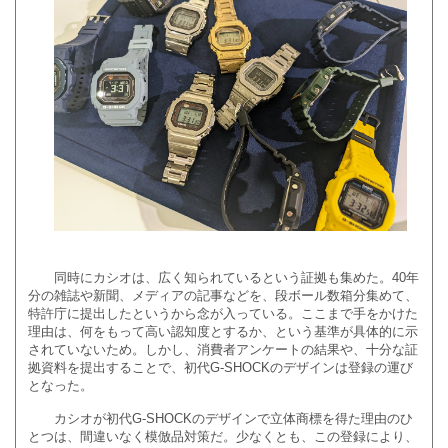
同時にカシオは、広く知られているという証拠も集めた。40年
分の雑誌や新聞、メディアの記事などを、段ボール数箱分集めて、
特許庁に提出したというから念が入っている。ここまで手をかけた
理由は、何をもって高い認知度とするか、という基準が具体的に示
されていないため。しかし、消費者アンケートの結果や、十分な証
拠資料を提出することで、初代G-SHOCKのデザインは登録の運び
となった。
カシオが初代G-SHOCKのデザインで立体商標を得た理由のひ
とつは、間違いなく模倣品対策だ。少なくとも、この登録により、